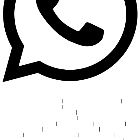
Micrófono para sala de juntas
|
Audio y video sala de juntas
|
Sistemas de videoconferencia
|
Pantalla táctil videoconferencia
|
Automatización de casas inteligentes
|
Instalación cine en casa
|
iluminación inteligente
|
Bocinas hi fi
|
Diseño de domótica
|
Distribuidor crestron León
|
Crestron CDMX
|
Crestron Bajío
|
Señalización digital
|
Instalación videowall León
|
Sistema de audio
auditorios
|
Instalación de proyectores
|
Reserva de salas
|
Sonido