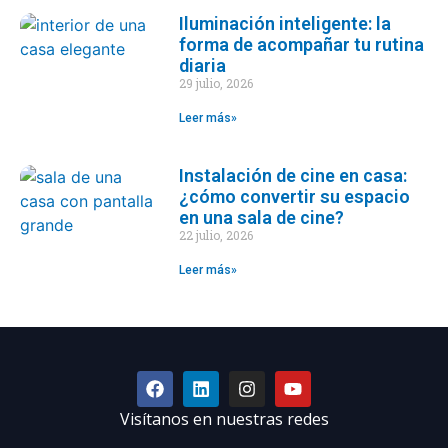
Iluminación inteligente: la
forma de acompañar tu rutina
diaria
29 julio, 2026
Leer más»
Instalación de cine en casa:
¿cómo convertir su espacio
en una sala de cine?
22 julio, 2026
Leer más»
Visítanos en nuestras redes