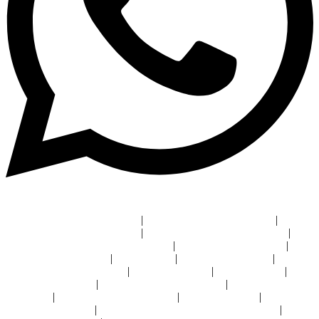
Micrófono para sala de juntas
|
Audio y video sala de juntas
|
Sistemas de videoconferencia
|
Pantalla táctil videoconferencia
|
Automatización de casas inteligentes
|
Instalación cine en casa
|
iluminación inteligente
|
Bocinas hi fi
|
Diseño de domótica
|
Distribuidor crestron León
|
Crestron CDMX
|
Crestron Bajío
|
Señalización digital
|
Instalación videowall León
|
Sistema de audio
auditorios
|
Instalación de proyectores
|
Reserva de salas
|
Sonido
ambiental negocios
|
Soluciones audiovisuales para gobierno
|
Audio