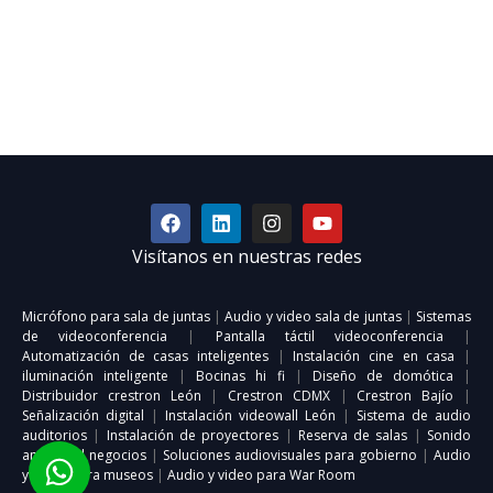
Visítanos en nuestras redes
Micrófono para sala de juntas
|
Audio y video sala de juntas
|
Sistemas
de videoconferencia
|
Pantalla táctil videoconferencia
|
Automatización de casas inteligentes
|
Instalación cine en casa
|
iluminación inteligente
|
Bocinas hi fi
|
Diseño de domótica
|
Distribuidor crestron León
|
Crestron CDMX
|
Crestron Bajío
|
Señalización digital
|
Instalación videowall León
|
Sistema de audio
auditorios
|
Instalación de proyectores
|
Reserva de salas
|
Sonido
ambiental negocios
|
Soluciones audiovisuales para gobierno
|
Audio
y video para museos
|
Audio y video para War Room