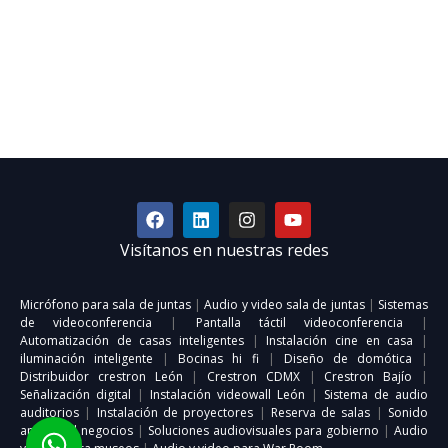
Visítanos en nuestras redes
Micrófono para sala de juntas
|
Audio y video sala de juntas
|
Sistemas
de videoconferencia
|
Pantalla táctil videoconferencia
|
Automatización de casas inteligentes
|
Instalación cine en casa
|
iluminación inteligente
|
Bocinas hi fi
|
Diseño de domótica
|
Distribuidor crestron León
|
Crestron CDMX
|
Crestron Bajío
|
Señalización digital
|
Instalación videowall León
|
Sistema de audio
auditorios
|
Instalación de proyectores
|
Reserva de salas
|
Sonido
ambiental negocios
|
Soluciones audiovisuales para gobierno
|
Audio