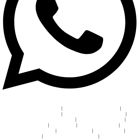
Micrófono para sala de juntas
|
Audio y video sala de juntas
|
Sistemas de videoconferencia
|
Pantalla táctil videoconferencia
|
Automatización de casas inteligentes
|
Instalación cine en casa
|
iluminación inteligente
|
Bocinas hi fi
|
Diseño de domótica
|
Distribuidor crestron León
|
Crestron CDMX
|
Crestron Bajío
|
Señalización digital
|
Instalación videowall León
|
Sistema de audio