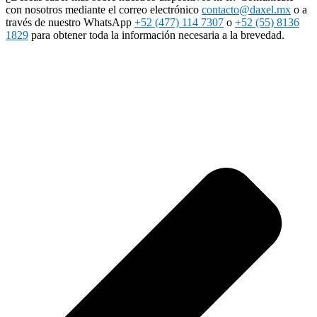
con nosotros mediante el correo electrónico
contacto@daxel.mx
o a
través de nuestro WhatsApp
+52 (477) 114 7307
o
+52 (55) 8136
1829
para obtener toda la información necesaria a la brevedad.