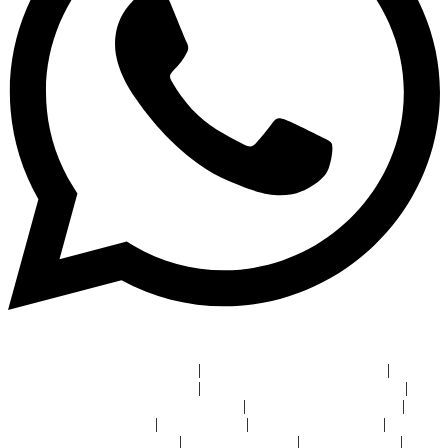
Micrófono para sala de juntas
|
Audio y video sala de juntas
|
Sistemas de videoconferencia
|
Pantalla táctil videoconferencia
|
Automatización de casas inteligentes
|
Instalación cine en casa
|
iluminación inteligente
|
Bocinas hi fi
|
Diseño de domótica
|
Distribuidor crestron León
|
Crestron CDMX
|
Crestron Bajío
|