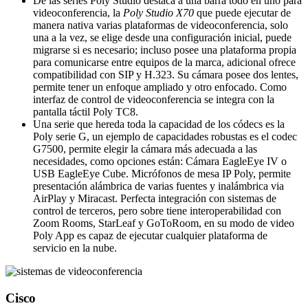
De las series Poly Studio destaca a una barra todo en uno para
videoconferencia, la
Poly Studio X70
que puede ejecutar de
manera nativa varias plataformas de videoconferencia, solo
una a la vez, se elige desde una configuración inicial, puede
migrarse si es necesario; incluso posee una plataforma propia
para comunicarse entre equipos de la marca, adicional ofrece
compatibilidad con SIP y H.323. Su cámara posee dos lentes,
permite tener un enfoque ampliado y otro enfocado. Como
interfaz de control de videoconferencia se integra con la
pantalla táctil Poly TC8.
Una serie que hereda toda la capacidad de los códecs es la
Poly serie G, un ejemplo de capacidades robustas es el codec
G7500, permite elegir la cámara más adecuada a las
necesidades, como opciones están: Cámara EagleEye IV o
USB EagleEye Cube. Micrófonos de mesa IP Poly, permite
presentación alámbrica de varias fuentes y inalámbrica via
AirPlay y Miracast. Perfecta integración con sistemas de
control de terceros, pero sobre tiene interoperabilidad con
Zoom Rooms, StarLeaf y GoToRoom, en su modo de video
Poly App es capaz de ejecutar cualquier plataforma de
servicio en la nube.
Cisco