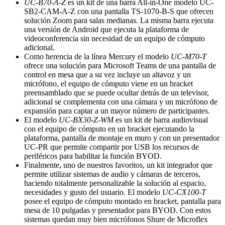
UC-B70-A-Z
es un kit de una barra All-in-One modelo UC-
SB2-CAM-A-Z con una pantalla TS-1070-B-S que ofrecen
solución Zoom para salas medianas. La misma barra ejecuta
una versión de Android que ejecuta la plataforma de
videoconferencia sin necesidad de un equipo de cómputo
adicional.
Como herencia de la línea Mercury el modelo
UC-M70-T
ofrece una solución para Microsoft Teams de una pantalla de
control en mesa que a su vez incluye un altavoz y un
micrófono, el equipo de cómputo viene en un bracket
preensamblado que se puede ocultar detrás de un televisor,
adicional se complementa con una cámara y un micrófono de
expansión para captar a un mayor número de participantes.
El modelo
UC-BX30-Z-WM
es un kit de barra audiovisual
con el equipo de cómputo en un bracket ejecutando la
plataforma, pantalla de montaje en muro y con un presentador
UC-PR que permite compartir por USB los recursos de
periféricos para habilitar la función BYOD.
Finalmente, uno de nuestros favoritos, un kit integrador que
permite utilizar sistemas de audio y cámaras de terceros,
haciendo totalmente personalizable la solución al espacio,
necesidades y gusto del usuario. El modelo
UC-CX100-T
posee el equipo de cómputo montado en bracket, pantalla para
mesa de 10 pulgadas y presentador para BYOD. Con estos
sistemas quedan muy bien micrófonos Shure de Microflex