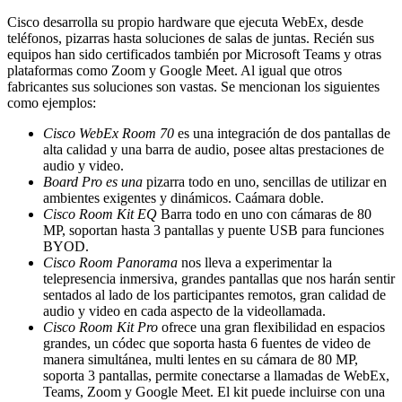
Cisco desarrolla su propio hardware que ejecuta WebEx, desde
teléfonos, pizarras hasta soluciones de salas de juntas. Recién sus
equipos han sido certificados también por Microsoft Teams y otras
plataformas como Zoom y Google Meet. Al igual que otros
fabricantes sus soluciones son vastas. Se mencionan los siguientes
como ejemplos:
Cisco WebEx Room 70
es una integración de dos pantallas de
alta calidad y una barra de audio, posee altas prestaciones de
audio y video.
Board Pro es una
pizarra todo en uno, sencillas de utilizar en
ambientes exigentes y dinámicos. Caámara doble.
Cisco Room Kit EQ
Barra todo en uno con cámaras de 80
MP, soportan hasta 3 pantallas y puente USB para funciones
BYOD.
Cisco Room Panorama
nos lleva a experimentar la
telepresencia inmersiva, grandes pantallas que nos harán sentir
sentados al lado de los participantes remotos, gran calidad de
audio y video en cada aspecto de la videollamada.
Cisco Room Kit Pro
ofrece una gran flexibilidad en espacios
grandes, un códec que soporta hasta 6 fuentes de video de
manera simultánea, multi lentes en su cámara de 80 MP,
soporta 3 pantallas, permite conectarse a llamadas de WebEx,
Teams, Zoom y Google Meet. El kit puede incluirse con una